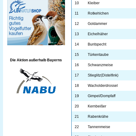
10
Kleiber
11
Rotkehlchen
12
Goldammer
13
Eichelhäher
14
Buntspecht
15
Türkentaube
Die Aktion außerhalb Bayerns
16
Schwanzmeise
17
Stieglitz(Distelfink)
18
Wacholderdrossel
19
Gimpel/Dompfaff
20
Kernbeißer
21
Rabenkrähe
22
Tannenmeise