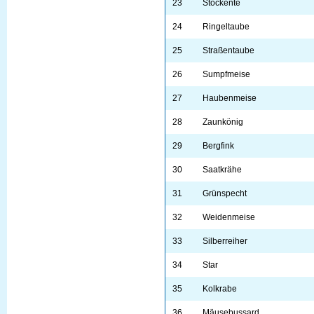
23
Stockente
24
Ringeltaube
25
Straßentaube
26
Sumpfmeise
27
Haubenmeise
28
Zaunkönig
29
Bergfink
30
Saatkrähe
31
Grünspecht
32
Weidenmeise
33
Silberreiher
34
Star
35
Kolkrabe
36
Mäusebussard