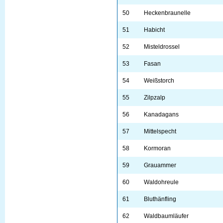
50
Heckenbraunelle
51
Habicht
52
Misteldrossel
53
Fasan
54
Weißstorch
55
Zilpzalp
56
Kanadagans
57
Mittelspecht
58
Kormoran
59
Grauammer
60
Waldohreule
61
Bluthänfling
62
Waldbaumläufer