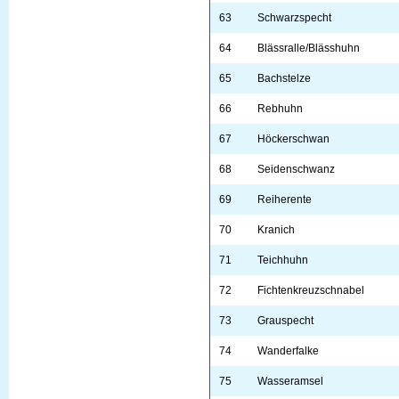
63
Schwarzspecht
64
Blässralle/Blässhuhn
65
Bachstelze
66
Rebhuhn
67
Höckerschwan
68
Seidenschwanz
69
Reiherente
70
Kranich
71
Teichhuhn
72
Fichtenkreuzschnabel
73
Grauspecht
74
Wanderfalke
75
Wasseramsel