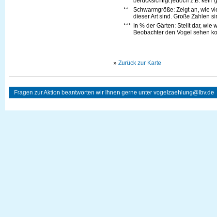
berücksichtigt jedoch z.B. kein 
**
Schwarmgröße: Zeigt an, wie vi
dieser Art sind. Große Zahlen s
***
In % der Gärten: Stellt dar, wie
Beobachter den Vogel sehen kon
»
Zurück zur Karte
Fragen zur Aktion beantworten wir Ihnen gerne unter
vogelzaehlung@lbv.de