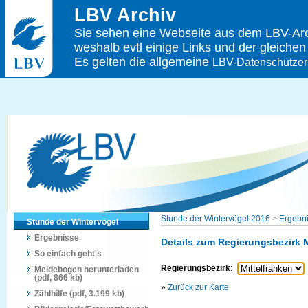
LBV Archiv
Sie sehen eine Webseite aus dem LBV-Arch
weshalb evtl einige Links und der gleichen
Es gelten die allgemeine
LBV-Datenschutzer
Stunde der Wintervögel 2016
>
Ergebn
Stunde der Wintervögel
Ergebnisse
Details zum Regierungsbezirk M
So einfach geht's
Regierungsbezirk:
Meldebogen herunterladen
(pdf, 866 kb)
»
Zurück zur Karte
Zählhilfe (pdf, 3.199 kb)