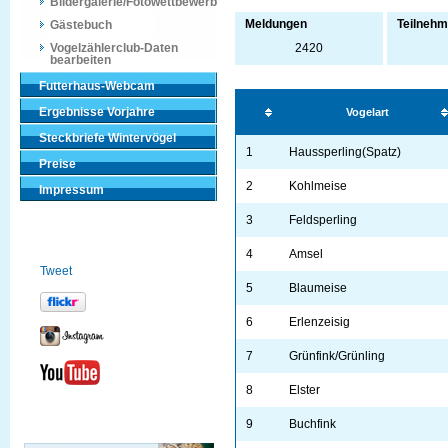
Bildergalerie/Fotowettbewerb
Meldungen
Teilnehm
Gästebuch
Vogelzählerclub-Daten
2420
bearbeiten
Futterhaus-Webcam
Ergebnisse Vorjahre
Vogelart
Steckbriefe Wintervögel
1
Haussperling(Spatz)
Preise
2
Kohlmeise
Impressum
3
Feldsperling
4
Amsel
Tweet
5
Blaumeise
6
Erlenzeisig
7
Grünfink/Grünling
8
Elster
9
Buchfink