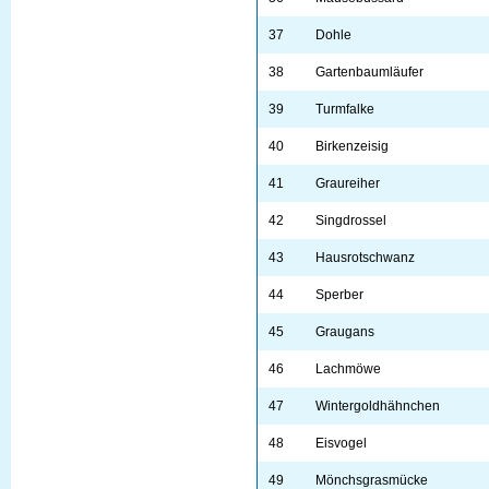
37
Dohle
38
Gartenbaumläufer
39
Turmfalke
40
Birkenzeisig
41
Graureiher
42
Singdrossel
43
Hausrotschwanz
44
Sperber
45
Graugans
46
Lachmöwe
47
Wintergoldhähnchen
48
Eisvogel
49
Mönchsgrasmücke