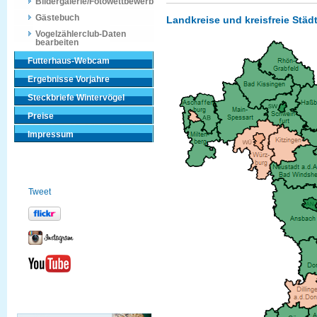
Bildergalerie/Fotowettbewerb
Gästebuch
Landkreise und kreisfreie Städ
Vogelzählerclub-Daten
bearbeiten
Futterhaus-Webcam
Ergebnisse Vorjahre
Steckbriefe Wintervögel
Preise
Impressum
Tweet