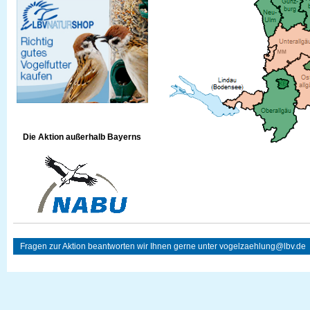
Die Aktion außerhalb Bayerns
Fragen zur Aktion beantworten wir Ihnen gerne unter
vogelzaehlung@lbv.de