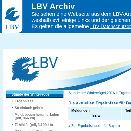
LBV Archiv
Sie sehen eine Webseite aus dem LBV-Arch
weshalb evtl einige Links und der gleichen
Es gelten die allgemeine
LBV-Datenschutzer
Stunde der Wintervögel 2016
>
Ergebn
Stunde der Wintervögel
Ergebnisse
Die aktuellen Ergebnisse für B
So einfach geht's
Meldungen
Tei
Meldebogen herunterladen
18074
(pdf, 866 kb)
Zählhilfe (pdf, 3.199 kb)
»
Zur Ergebnistabelle für Bayern