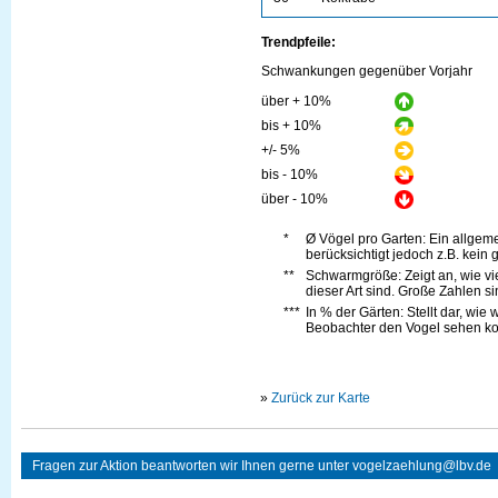
Trendpfeile:
Schwankungen gegenüber Vorjahr
über + 10%
bis + 10%
+/- 5%
bis - 10%
über - 10%
*
Ø Vögel pro Garten: Ein allge
berücksichtigt jedoch z.B. kein 
**
Schwarmgröße: Zeigt an, wie vi
dieser Art sind. Große Zahlen s
***
In % der Gärten: Stellt dar, wie
Beobachter den Vogel sehen kon
»
Zurück zur Karte
Fragen zur Aktion beantworten wir Ihnen gerne unter
vogelzaehlung@lbv.de