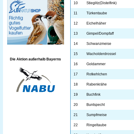
10
Stieglitz(Distelfink)
11
Türkentaube
12
Eichelhäher
13
Gimpel/Dompfaff
14
Schwanzmeise
15
Wacholderdrossel
Die Aktion außerhalb Bayerns
16
Goldammer
17
Rotkehlchen
18
Rabenkrähe
19
Buchfink
20
Buntspecht
21
Sumpfmeise
22
Ringeltaube