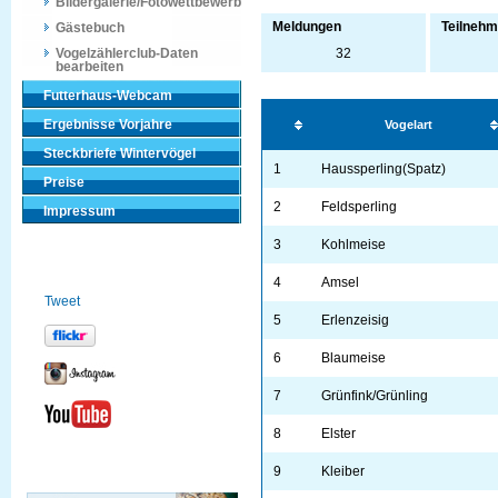
Bildergalerie/Fotowettbewerb
Meldungen
Teilnehm
Gästebuch
Vogelzählerclub-Daten
32
bearbeiten
Futterhaus-Webcam
Ergebnisse Vorjahre
Vogelart
Steckbriefe Wintervögel
1
Haussperling(Spatz)
Preise
2
Feldsperling
Impressum
3
Kohlmeise
4
Amsel
Tweet
5
Erlenzeisig
6
Blaumeise
7
Grünfink/Grünling
8
Elster
9
Kleiber