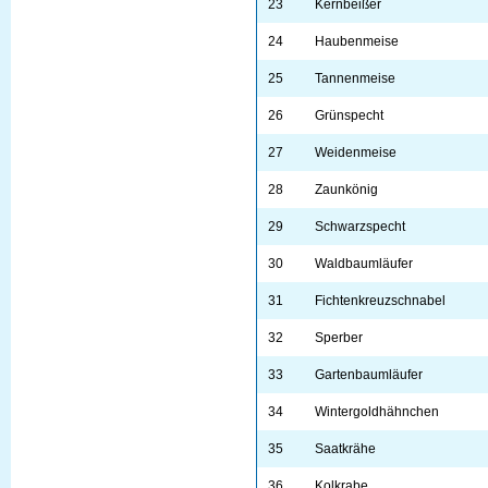
23
Kernbeißer
24
Haubenmeise
25
Tannenmeise
26
Grünspecht
27
Weidenmeise
28
Zaunkönig
29
Schwarzspecht
30
Waldbaumläufer
31
Fichtenkreuzschnabel
32
Sperber
33
Gartenbaumläufer
34
Wintergoldhähnchen
35
Saatkrähe
36
Kolkrabe