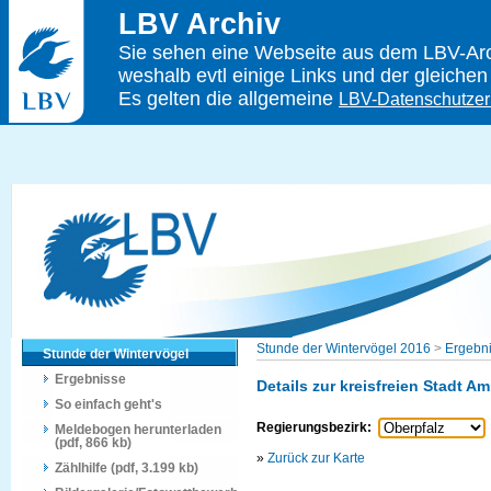
LBV Archiv
Sie sehen eine Webseite aus dem LBV-Arch
weshalb evtl einige Links und der gleichen
Es gelten die allgemeine
LBV-Datenschutzer
Stunde der Wintervögel 2016
>
Ergebn
Stunde der Wintervögel
Ergebnisse
Details zur kreisfreien Stadt A
So einfach geht's
Regierungsbezirk:
Meldebogen herunterladen
(pdf, 866 kb)
»
Zurück zur Karte
Zählhilfe (pdf, 3.199 kb)