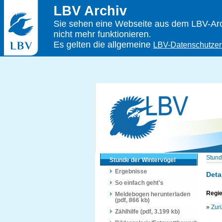
LBV Archiv
Sie sehen eine Webseite aus dem LBV-Arch
nicht mehr funktionieren.
Es gelten die allgemeine
LBV-Datenschutzer
Stund
Stunde der Wintervögel
Ergebnisse
Deta
So einfach geht's
Regie
Meldebogen herunterladen
(pdf, 866 kb)
»
Zur
Zählhilfe (pdf, 3.199 kb)