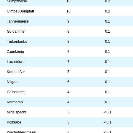
Sumpfmeise
10
0.2
Gimpel/Dompfaff
10
0.2
Tannenmeise
9
0.1
Goldammer
9
0.1
Türkentaube
8
0.1
Zaunkönig
7
0.1
Lachmöwe
7
0.1
Kernbeißer
5
0.1
Nilgans
5
0.1
Grünspecht
4
0.1
Kormoran
4
0.1
Mittelspecht
3
< 0.1
Kolkrabe
3
< 0.1
Wacholderdrossel
3
< 0.1