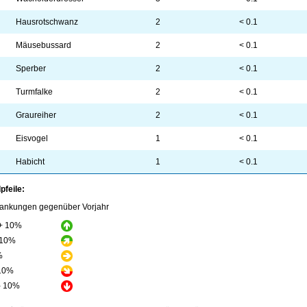
Hausrotschwanz
2
< 0.1
Mäusebussard
2
< 0.1
Sperber
2
< 0.1
Turmfalke
2
< 0.1
Graureiher
2
< 0.1
Eisvogel
1
< 0.1
Habicht
1
< 0.1
pfeile:
ankungen gegenüber Vorjahr
 + 10%
 10%
%
 10%
- 10%