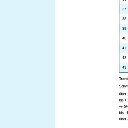
37
38
39
40
41
42
43
Trend
Schw
über
bis +
+/- 5
bis -
über 