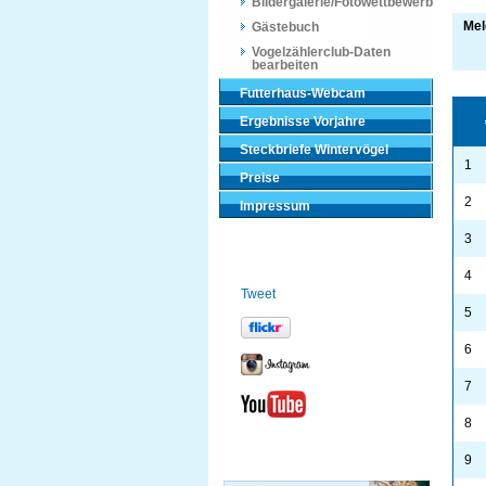
Bildergalerie/Fotowettbewerb
Mel
Gästebuch
Vogelzählerclub-Daten
bearbeiten
Futterhaus-Webcam
Ergebnisse Vorjahre
Steckbriefe Wintervögel
1
Preise
2
Impressum
3
4
Tweet
5
6
7
8
9