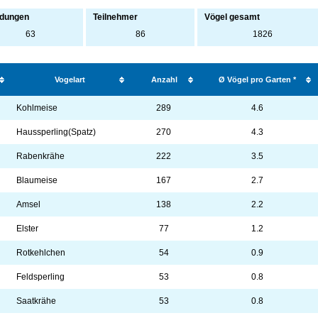
dungen
Teilnehmer
Vögel gesamt
63
86
1826
Vogelart
Anzahl
Ø Vögel pro Garten *
Kohlmeise
289
4.6
Haussperling(Spatz)
270
4.3
Rabenkrähe
222
3.5
Blaumeise
167
2.7
Amsel
138
2.2
Elster
77
1.2
Rotkehlchen
54
0.9
Feldsperling
53
0.8
Saatkrähe
53
0.8