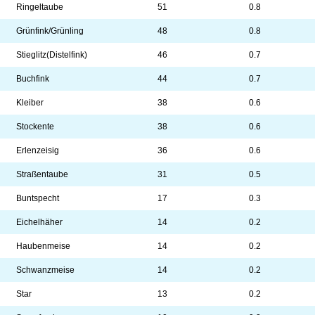
Ringeltaube
51
0.8
Grünfink/Grünling
48
0.8
Stieglitz(Distelfink)
46
0.7
Buchfink
44
0.7
Kleiber
38
0.6
Stockente
38
0.6
Erlenzeisig
36
0.6
Straßentaube
31
0.5
Buntspecht
17
0.3
Eichelhäher
14
0.2
Haubenmeise
14
0.2
Schwanzmeise
14
0.2
Star
13
0.2