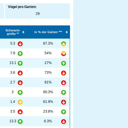
Vögel pro Garten:
29
Schwarm-
in % der Gärten ***
größe **
5.3
87.3%
7.9
54%
13.1
27%
3.6
73%
2.7
81%
2
60.3%
1.4
61.9%
3.5
23.8%
13.3
6.3%