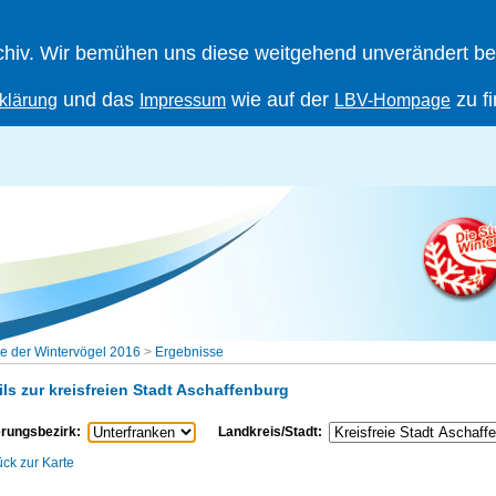
iv. Wir bemühen uns diese weitgehend unverändert berei
und das
wie auf der
zu f
klärung
Impressum
LBV-Hompage
e der Wintervögel 2016
>
Ergebnisse
ils zur kreisfreien Stadt Aschaffenburg
rungsbezirk:
Landkreis/Stadt:
ück zur Karte