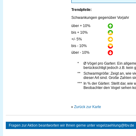
Trendpfeile:
Schwankungen gegenüber Vorjahr
über + 10%
bis + 10%
+/- 5%
bis - 10%
über - 10%
*
Ø Vögel pro Garten: Ein allge
berücksichtigt jedoch z.B. kein 
**
Schwarmgröße: Zeigt an, wie vi
dieser Art sind. Große Zahlen s
***
In % der Gärten: Stellt dar, wie
Beobachter den Vogel sehen kon
»
Zurück zur Karte
Fragen zur Aktion beantworten wir Ihnen gerne unter
vogelzaehlung@lbv.de