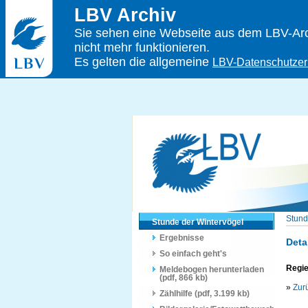
LBV Archiv
Sie sehen eine Webseite aus dem LBV-Arch
nicht mehr funktionieren.
Es gelten die allgemeine
LBV-Datenschutzer
Stund
Stunde der Wintervögel
Ergebnisse
Deta
So einfach geht's
Regie
Meldebogen herunterladen
(pdf, 866 kb)
»
Zur
Zählhilfe (pdf, 3.199 kb)