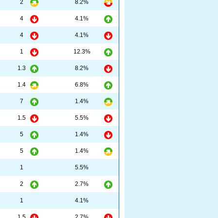
2
8.2%
4
4.1%
4
4.1%
1
12.3%
1.3
8.2%
1.4
6.8%
7
1.4%
1.5
5.5%
5
1.4%
5
1.4%
1
5.5%
2
2.7%
1
4.1%
1.5
2.7%