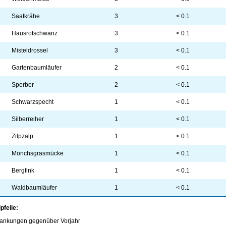
Saatkrähe
3
< 0.1
Hausrotschwanz
3
< 0.1
Misteldrossel
3
< 0.1
Gartenbaumläufer
2
< 0.1
Sperber
2
< 0.1
Schwarzspecht
1
< 0.1
Silberreiher
1
< 0.1
Zilpzalp
1
< 0.1
Mönchsgrasmücke
1
< 0.1
Bergfink
1
< 0.1
Waldbaumläufer
1
< 0.1
pfeile:
ankungen gegenüber Vorjahr