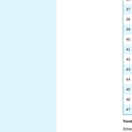
37
38
39
40
41
42
43
44
45
46
47
Trend
Schw