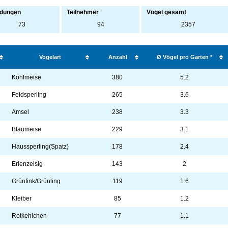
dungen
Teilnehmer
Vögel gesamt
73
94
2357
Vogelart
Anzahl
Ø Vögel pro Garten *
Kohlmeise
380
5.2
Feldsperling
265
3.6
Amsel
238
3.3
Blaumeise
229
3.1
Haussperling(Spatz)
178
2.4
Erlenzeisig
143
2
Grünfink/Grünling
119
1.6
Kleiber
85
1.2
Rotkehlchen
77
1.1