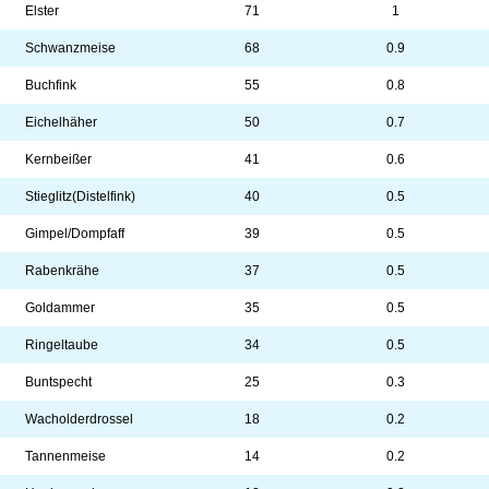
Elster
71
1
Schwanzmeise
68
0.9
Buchfink
55
0.8
Eichelhäher
50
0.7
Kernbeißer
41
0.6
Stieglitz(Distelfink)
40
0.5
Gimpel/Dompfaff
39
0.5
Rabenkrähe
37
0.5
Goldammer
35
0.5
Ringeltaube
34
0.5
Buntspecht
25
0.3
Wacholderdrossel
18
0.2
Tannenmeise
14
0.2