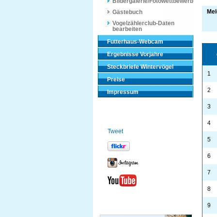
Bildergalerie/Fotowettbewerb
Mel
Gästebuch
Vogelzählerclub-Daten
bearbeiten
Futterhaus-Webcam
Ergebnisse Vorjahre
Steckbriefe Wintervögel
1
Preise
2
Impressum
3
4
Tweet
5
6
7
8
9