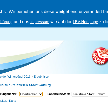
iv. Wir bemühen uns diese weitgehend unverändert berei
und das
wie auf der
zu f
klärung
Impressum
LBV-Hompage
e der Wintervögel 2016
>
Ergebnisse
ils zur kreisfreien Stadt Coburg
rungsbezirk:
Landkreis/Stadt:
ück zur Karte