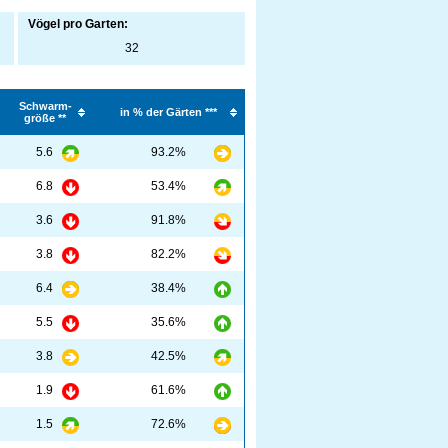
Vögel pro Garten:
32
Schwarm-
in % der Gärten ***
größe **
5.6
93.2%
6.8
53.4%
3.6
91.8%
3.8
82.2%
6.4
38.4%
5.5
35.6%
3.8
42.5%
1.9
61.6%
1.5
72.6%