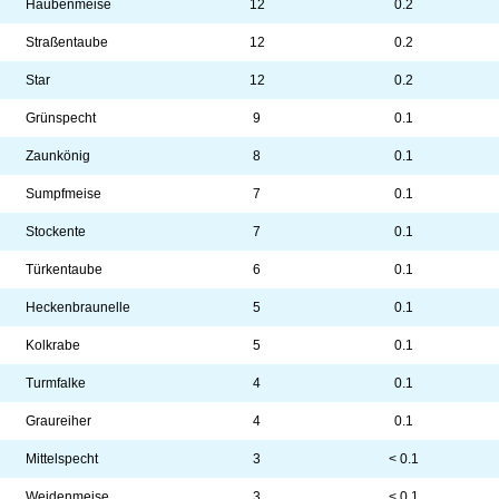
Haubenmeise
12
0.2
Straßentaube
12
0.2
Star
12
0.2
Grünspecht
9
0.1
Zaunkönig
8
0.1
Sumpfmeise
7
0.1
Stockente
7
0.1
Türkentaube
6
0.1
Heckenbraunelle
5
0.1
Kolkrabe
5
0.1
Turmfalke
4
0.1
Graureiher
4
0.1
Mittelspecht
3
< 0.1
Weidenmeise
3
< 0.1