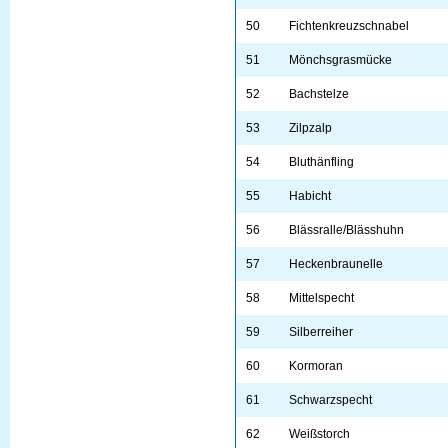
50
Fichtenkreuzschnabel
51
Mönchsgrasmücke
52
Bachstelze
53
Zilpzalp
54
Bluthänfling
55
Habicht
56
Blässralle/Blässhuhn
57
Heckenbraunelle
58
Mittelspecht
59
Silberreiher
60
Kormoran
61
Schwarzspecht
62
Weißstorch