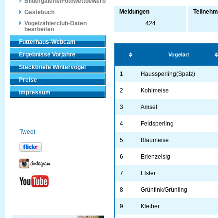
Bildergalerie/Fotowettbewerb
Meldungen
Teilnehm
Gästebuch
Vogelzählerclub-Daten
424
bearbeiten
Futterhaus-Webcam
Ergebnisse Vorjahre
Vogelart
Steckbriefe Wintervögel
1
Haussperling(Spatz)
Preise
2
Kohlmeise
Impressum
3
Amsel
4
Feldsperling
Tweet
5
Blaumeise
6
Erlenzeisig
7
Elster
8
Grünfink/Grünling
9
Kleiber