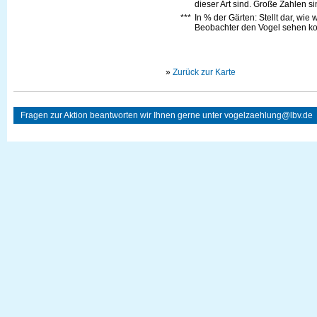
dieser Art sind. Große Zahlen s
***
In % der Gärten: Stellt dar, wie
Beobachter den Vogel sehen kon
»
Zurück zur Karte
Fragen zur Aktion beantworten wir Ihnen gerne unter
vogelzaehlung@lbv.de