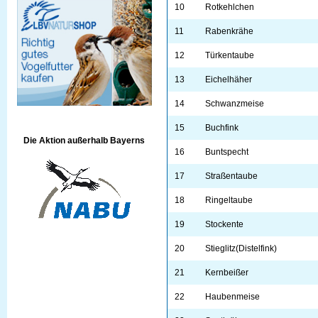
10
Rotkehlchen
11
Rabenkrähe
12
Türkentaube
13
Eichelhäher
14
Schwanzmeise
15
Buchfink
Die Aktion außerhalb Bayerns
16
Buntspecht
17
Straßentaube
18
Ringeltaube
19
Stockente
20
Stieglitz(Distelfink)
21
Kernbeißer
22
Haubenmeise