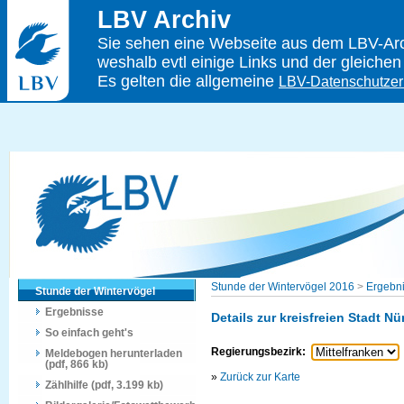
LBV Archiv
Sie sehen eine Webseite aus dem LBV-Arch
weshalb evtl einige Links und der gleichen
Es gelten die allgemeine
LBV-Datenschutzer
Stunde der Wintervögel 2016
>
Ergebn
Stunde der Wintervögel
Ergebnisse
Details zur kreisfreien Stadt N
So einfach geht's
Regierungsbezirk:
Meldebogen herunterladen
(pdf, 866 kb)
»
Zurück zur Karte
Zählhilfe (pdf, 3.199 kb)