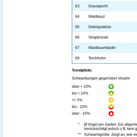
63
Grauspecht
64
Waldkauz
65
Gebirgsstelze
66
Singdrossel
67
Waldbaumläufer
68
Teichhuhn
Trendpfeile:
Schwankungen gegenüber Vorjahr
über + 10%
bis + 10%
+/- 5%
bis - 10%
über - 10%
*
Ø Vögel pro Garten: Ein allge
berücksichtigt jedoch z.B. kein 
**
Schwarmgröße: Zeigt an, wie vi