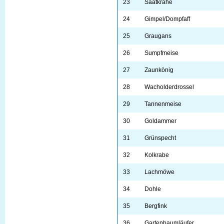
23
Saatkrähe
24
Gimpel/Dompfaff
25
Graugans
26
Sumpfmeise
27
Zaunkönig
28
Wacholderdrossel
29
Tannenmeise
30
Goldammer
31
Grünspecht
32
Kolkrabe
33
Lachmöwe
34
Dohle
35
Bergfink
36
Gartenbaumläufer