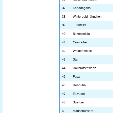
37
Kanadagans
38
Wintergoldhähnchen
39
Turmfalke
40
Birkenzeisig
41
Graureiher
42
Weidenmeise
43
Star
44
Hausrotschwanz
45
Fasan
46
Rebhuhn
47
Eisvogel
48
Sperber
49
Mäusebussard