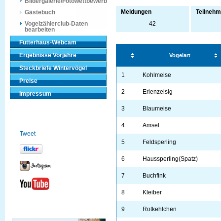
Bildergalerie/Fotowettbewerb
Meldungen
Teilnehm
Gästebuch
Vogelzählerclub-Daten
42
bearbeiten
Futterhaus-Webcam
Ergebnisse Vorjahre
Vogelart
Steckbriefe Wintervögel
1
Kohlmeise
Preise
2
Erlenzeisig
Impressum
3
Blaumeise
4
Amsel
Tweet
5
Feldsperling
6
Haussperling(Spatz)
7
Buchfink
8
Kleiber
9
Rotkehlchen