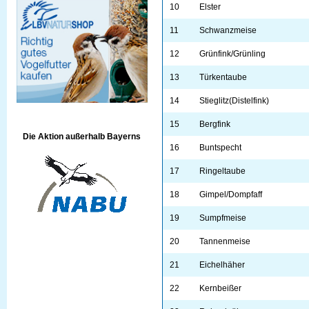
10
Elster
11
Schwanzmeise
12
Grünfink/Grünling
13
Türkentaube
14
Stieglitz(Distelfink)
15
Bergfink
Die Aktion außerhalb Bayerns
16
Buntspecht
17
Ringeltaube
18
Gimpel/Dompfaff
19
Sumpfmeise
20
Tannenmeise
21
Eichelhäher
22
Kernbeißer