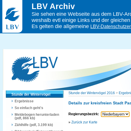
LBV Archiv
Sie sehen eine Webseite aus dem LBV-Arch
weshalb evtl einige Links und der gleichen
Es gelten die allgemeine
LBV-Datenschutzer
Stunde der Wintervögel 2016
>
Ergebn
Stunde der Wintervögel
Ergebnisse
Details zur kreisfreien Stadt P
So einfach geht's
Regierungsbezirk:
Meldebogen herunterladen
(pdf, 866 kb)
»
Zurück zur Karte
Zählhilfe (pdf, 3.199 kb)