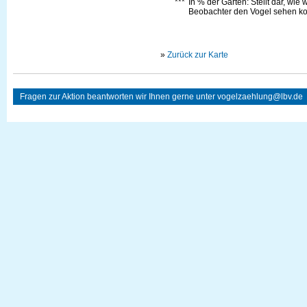
***
In % der Gärten: Stellt dar, wie
Beobachter den Vogel sehen kon
»
Zurück zur Karte
Fragen zur Aktion beantworten wir Ihnen gerne unter
vogelzaehlung@lbv.de