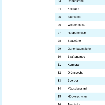
23
Rabenkrähe
24
Kolkrabe
25
Zaunkönig
26
Weidenmeise
27
Haubenmeise
28
Saatkrähe
29
Gartenbaumläufer
30
Straßentaube
31
Kormoran
32
Grünspecht
33
Sperber
34
Mäusebussard
35
Höckerschwan
36
Turmfalke